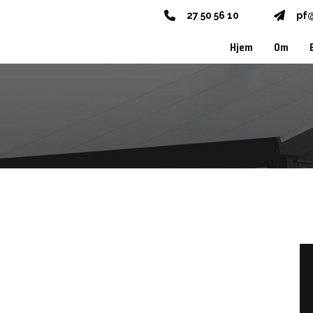
27 50 56 10
pf
Hjem
Om