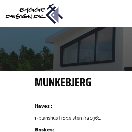
Gå
til
hovedindhold
MUNKEBJERG
Haves :
1-planshus i røde sten fra 1961.
Ønskes: