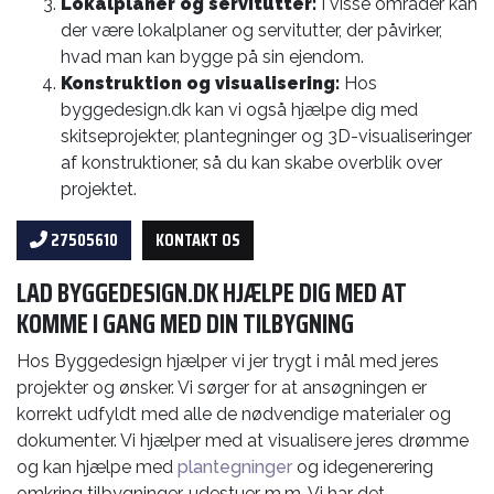
Lokalplaner og servitutter:
I visse områder kan
der være lokalplaner og servitutter, der påvirker,
hvad man kan bygge på sin ejendom.
Konstruktion og visualisering:
Hos
byggedesign.dk kan vi også hjælpe dig med
skitseprojekter, plantegninger og 3D-visualiseringer
af konstruktioner, så du kan skabe overblik over
projektet.
27505610
KONTAKT OS
LAD BYGGEDESIGN.DK HJÆLPE DIG MED AT
KOMME I GANG MED DIN TILBYGNING
Hos Byggedesign hjælper vi jer trygt i mål med jeres
projekter og ønsker. Vi sørger for at ansøgningen er
korrekt udfyldt med alle de nødvendige materialer og
dokumenter. Vi hjælper med at visualisere jeres drømme
og kan hjælpe med
plantegninger
og idegenerering
omkring tilbygninger, udestuer m.m. Vi har det