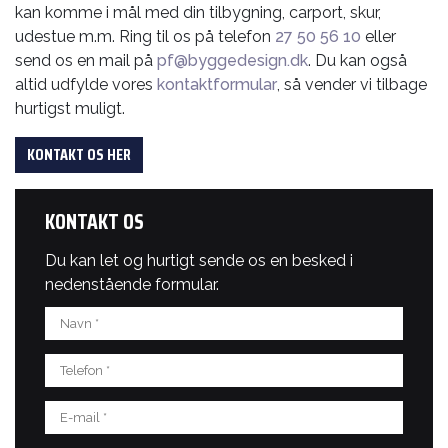
kan komme i mål med din tilbygning, carport, skur,
udestue m.m. Ring til os på telefon
27 50 56 10
eller
send os en mail på
pf@byggedesign.dk
. Du kan også
altid udfylde vores
kontaktformular
, så vender vi tilbage
hurtigst muligt.
KONTAKT OS HER
KONTAKT OS
Du kan let og hurtigt sende os en besked i
nedenstående formular.